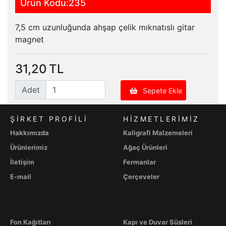
Ürün Kodu:235
7,5 cm uzunluğunda ahşap çelik mıknatıslı gitar
magnet
31,20
TL
Adet
Sepete Ekle
ŞIRKET PROFILI
HİZMETLERİMİZ
Hakkımızda
Kaligrafi Malzemeleri
Ürünlerimiz
Ağaç Ürünleri
İletişim
Fermanlar
E-mail
Çerçeveler
Fon Kağıtları
Kapı ve Duvar Süsleri