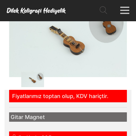
Fiyatlarımız toptan olup, KDV hariçtir.
Gitar Magnet