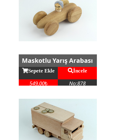
Maskotlu Yarış Arabası
Sepete Ekle
İncele
549,00
No:878
₺