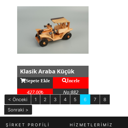
Klasik Araba Küçük
Sepete Ekle
İncele
427,00
No:882
₺
< Önceki
1
2
3
4
5
6
7
8
Sonraki >
ŞIRKET PROFILI
HİZMETLERİMİZ