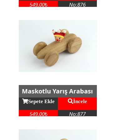
549,00
No:876
₺
Maskotlu Yarış Arabası
Sepete Ekle
İncele
549,00
No:877
₺