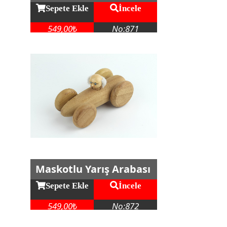
Sepete Ekle
İncele
549,00
No:871
₺
Maskotlu Yarış Arabası
Sepete Ekle
İncele
549,00
No:872
₺