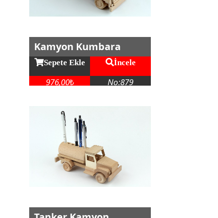
Kamyon Kumbara
Sepete Ekle
İncele
976,00
No:879
₺
Tanker Kamyon