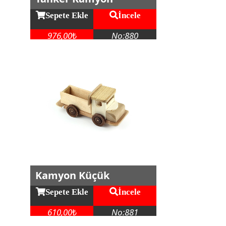
Sepete Ekle
İncele
976,00
No:880
₺
Kamyon Küçük
Sepete Ekle
İncele
610,00
No:881
₺